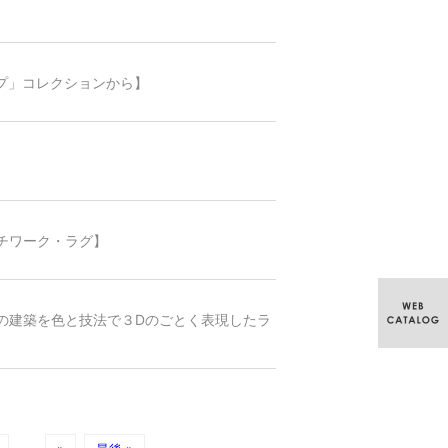
プ」コレクションから】
】
パッチワーク・ラグ】
ラガンの建築を色と技法で３Dのごとく表現したラ